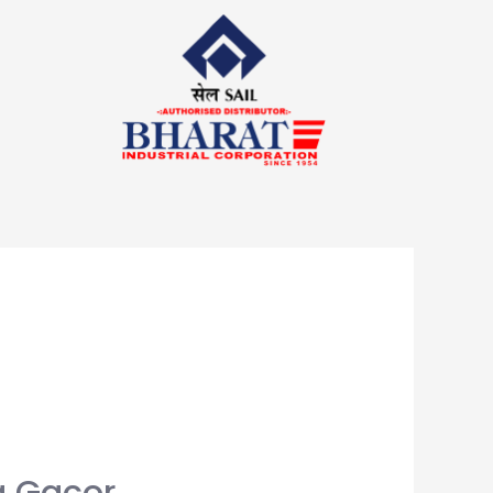
ng Gacor