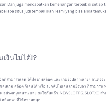
sar. Dan juga mendapatkan kemenangan terbaik di setiap
berapa situs judi tembak ikan resmi yang bisa anda temuk
เงินไม่ได้!?
ตที่สามารถเล่น ได้ทั้ง เกมสล็อต และ เกมยิงปลา หลายๆ คนคงจะ นึ
การเล่นเกม สล็อต ก็เล่นได้ หรือ จะกลับไปเล่น เกมยิงปลา ก็สามารถ 
นเล่น อย่างสนุกสนาน และ สะใจกันแล้ว. NEWSLOTPG. SLOTXO สำหรั
 สล็อตxo ที่ให้ความสนุก