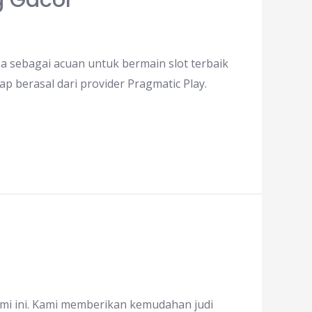
 sebagai acuan untuk bermain slot terbaik
ap berasal dari provider Pragmatic Play.
smi ini. Kami memberikan kemudahan judi