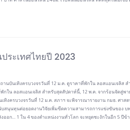
ดในประเทศไทยปี 2023
บันเทิงครบวงจรวันที่ 12 ม.ค. ดูราคาที่พักใน ลอสแอนเจลิส สำหร
ที่พักใน ลอสแอนเจลิส สำหรับสุดสัปดาห์นี้, 12 พ.ค. จากร้อนจัดส
านบันเทิงครบวงจรวันที่ 12 ม.ค. สภาฯ จะพิจารณารายงาน กมธ. ศา
ับสนุนทุนต่อยอดงานวิจัยเพิ่มขีดความสามารถการแข่งขันของ บพข.
งออก… 1 ใน 4 ของตำแหน่งงานทั่วโลก จะหยุดชะงักในอีก 5 ปีข้างหน