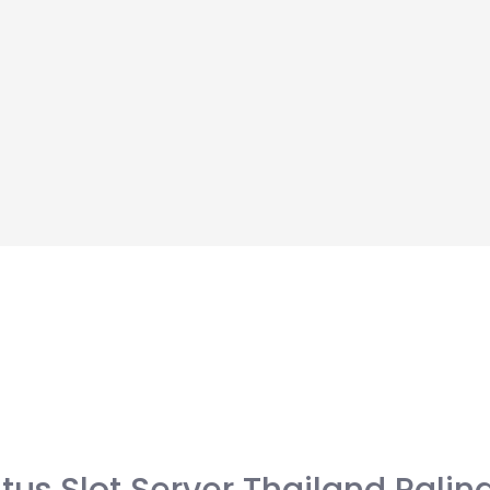
itus Slot Server Thailand Pali