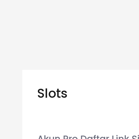
Skip
to
content
Slots
Akun Pro Daftar Link S
Akun