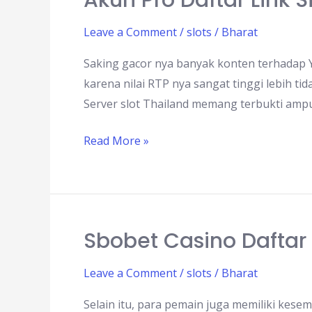
Pro
Leave a Comment
/
slots
/
Bharat
Daftar
Link
Saking gacor nya banyak konten terhadap 
Situs
karena nilai RTP nya sangat tinggi lebih ti
Slot
Server slot Thailand memang terbukti ampu
Server
Thailand
Read More »
Paling
Gacor
Sbobet Casino Daftar
Sbobet
Casino
Leave a Comment
/
slots
/
Bharat
Daftar
dan
Selain itu, para pemain juga memiliki kes