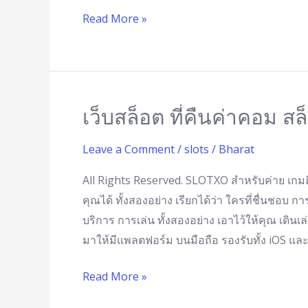
Read More »
เว็บสล็อต ที่คืนค่าคอม สล็
เว็บ
สล็อต
Leave a Comment
/
slots
/
Bharat
ที่
คืน
All Rights Reserved. SLOTXO สำหรับค่าย เกมฮิ
ค่า
คุณได้ ทั้งสองอย่าง เรียกได้ว่า ใครที่ชื่นชอบ 
คอม
บริการ การเล่น ทั้งสองอย่าง เอาไว้ให้คุณ เดิ
สล็อต
มาให้มีแพลตฟอร์ม บนมือถือ รองรับทั้ง iOS และ
เว็บ
ตรง
Read More »
ไม่