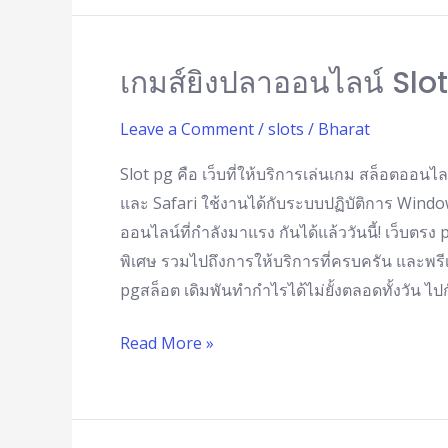
ร้าย
ใกล้
เกมส์ยิงปลาออนไลน์ Slo
เกมส์
ตัว
ยิง
กว่า
Leave a Comment
/
slots
/
Bharat
ปลา
ที่
ออนไลน์
คิด!
Slot pg คือ เว็บที่ให้บริการเล่นเกม สล็อตออน
slot
และ Safari ใช้งานได้กับระบบปฏิบัติการ Windo
สล็อต
ออนไลน์ที่กำลังมาแรง กันได้แล้ววันนี้! เว็บตรง
ออนไลน์
พิเศษ รวมไปถึงการให้บริการที่ครบครัน และพรีเ
สล็อต
pgสล็อต เดิมพันทำกำไรได้ไม่ยั้งตลอดทั้งวัน ไปก
เกม
สล็อต
Read More »
คา
สิ
โน