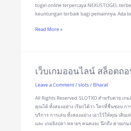
Login
togel online terpercaya NEXUSTOGEL terbe
SBOBET
keuntungan terbaik bagi pemainnya. Ada be
Read More »
เว็บเกมออนไลน์ สล็อตถอน
เว็บ
เกม
Leave a Comment
/
slots
/
Bharat
ออนไลน์
สล็อต
All Rights Reserved. SLOTXO สำหรับค่าย เกมฮิ
ถอน
คุณได้ ทั้งสองอย่าง เรียกได้ว่า ใครที่ชื่นชอบ 
เงิน
บริการ การเล่น ทั้งสองอย่าง เอาไว้ให้คุณ เดิ
ไม่
และ เกมยิงปลา หลายๆ คนคงจะ นึกถึง ค่ายเกมส์
ได้!?