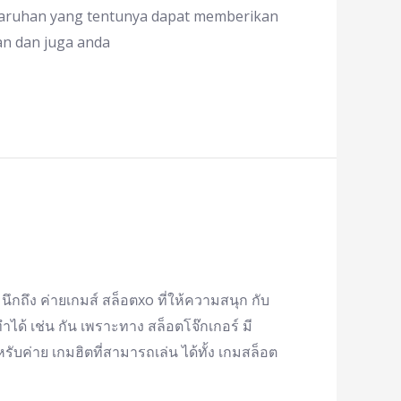
 taruhan yang tentunya dapat memberikan
an dan juga anda
กถึง ค่ายเกมส์ สล็อตxo ที่ให้ความสนุก กับ
ทำได้ เช่น กัน เพราะทาง สล็อตโจ๊กเกอร์ มี
บค่าย เกมฮิตที่สามารถเล่น ได้ทั้ง เกมสล็อต