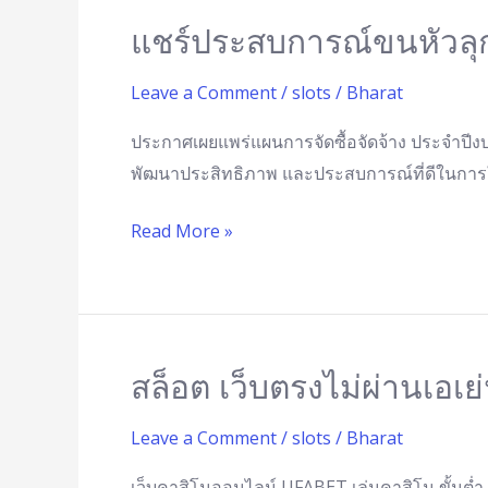
ออนไลน์
แชร์ประสบการณ์ขนหัวลุก
แชร์
มือ
ประสบการณ์
ถือ
Leave a Comment
/
slots
/
Bharat
ขน
หัว
ประกาศเผยแพร่แผนการจัดซื้อจัดจ้าง ประจำปีงบ
ลุก
พัฒนาประสิทธิภาพ และประสบการณ์ที่ดีในการใช้เ
กับ
สล็อต
Read More »
ออนไลน์!!
สล็อต เว็บตรงไม่ผ่านเอเย่
สล็อต
เว็บ
Leave a Comment
/
slots
/
Bharat
ตรง
ไม่
เว็บคาสิโนออนไลน์ UFABET เล่นคาสิโน ขั้นต่ำ 