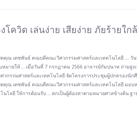
ควิด เล่นง่าย เสียง่าย ภัยร้ายใกล้ต
ร.ศตคุณ เดชพันธ์ คณบดีคณะวิศวกรรมศาสตร์และเทคโนโลยี …. วัน
ให้ … เมื่อวันที่ 7 กรกฎาคม 2566 อาจารย์กัมปนาท ถ่ายสูงเนิน
ิศวกรรมศาสตร์และเทคโนโลยี จัดโครงการประชุมผู้ปกครองนักศึกษ
ร.ศตคุณ เดชพันธ์ คณบดีคณะวิศวกรรมศาสตร์และเทคโนโลยี มอบหมาย
ลยี ให้การต้อนรับ … ตกเป็นผู้ต้องหาตามหมายศาลข้างต้น ฐานควา