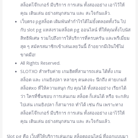
สล็อตโจ๊กเกอร์ มีบริการ การเล่น ทั้งสองอย่าง เอาไว้ให้
คุณ เดินเล่น อย่างสนุกสนาน และ สะใจกันแล้ว.
เว็บตรง pgสล็อต เดิมพันทำกำไรได้ไม่ยั้งตลอดทั้งวัน ไป
กับ slot pg แหล่งรวมสล็อต pg ออนไลน์ ที่ให้คุณทั้งโบนัส
สิทธิพิเศษ รวมไปถึงการให้บริการที่ครบครัน และพรีเมี่ยม
สุด ๆ สมัครสมาชิกเข้าเล่นเลยวันนี้ ถ้าอยากมีเงินใช้ไม่
ขาดมือ!
All Rights Reserved.
SLOTXO สำหรับค่าย เกมฮิตที่สามารถเล่น ได้ทั้ง เกม
สล็อต และ เกมยิงปลา หลายๆ คนคงจะ นึกถึง ค่ายเกมส์
สล็อตxo ที่ให้ความสนุก กับ คุณได้ ทั้งสองอย่าง เรียกได้
ว่า ใครที่ชื่นชอบ การเล่นเกม สล็อต ก็เล่นได้ หรือ จะกลับ
ไปเล่น เกมยิงปลา ก็สามารถ ทำได้ เช่น กัน เพราะทาง
สล็อตโจ๊กเกอร์ มีบริการ การเล่น ทั้งสองอย่าง เอาไว้ให้
คุณ เดินเล่น อย่างสนุกสนาน และ สะใจกันแล้ว.
Slot pg คือ เว็บที่ให้บริการเล่นเกม สล็อตออนไลน์ ที่ออกแบบมา