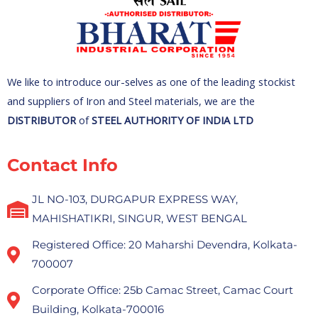
We like to introduce our-selves as one of the leading stockist
and suppliers of Iron and Steel materials, we are the
DISTRIBUTOR
of
STEEL AUTHORITY OF INDIA
LTD
Contact Info
JL NO-103, DURGAPUR EXPRESS WAY,
MAHISHATIKRI, SINGUR, WEST BENGAL
Registered Office: 20 Maharshi Devendra, Kolkata-
700007
Corporate Office: 25b Camac Street, Camac Court
Building, Kolkata-700016