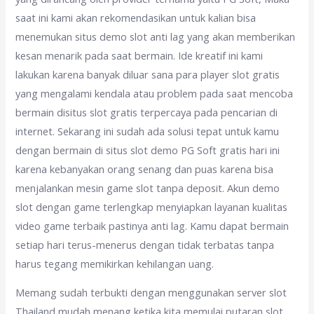
saat ini kami akan rekomendasikan untuk kalian bisa
menemukan situs demo slot anti lag yang akan memberikan
kesan menarik pada saat bermain. Ide kreatif ini kami
lakukan karena banyak diluar sana para player slot gratis
yang mengalami kendala atau problem pada saat mencoba
bermain disitus slot gratis terpercaya pada pencarian di
internet. Sekarang ini sudah ada solusi tepat untuk kamu
dengan bermain di situs slot demo PG Soft gratis hari ini
karena kebanyakan orang senang dan puas karena bisa
menjalankan mesin game slot tanpa deposit. Akun demo
slot dengan game terlengkap menyiapkan layanan kualitas
video game terbaik pastinya anti lag. Kamu dapat bermain
setiap hari terus-menerus dengan tidak terbatas tanpa
harus tegang memikirkan kehilangan uang.
Memang sudah terbukti dengan menggunakan server slot
Thailand mudah menang ketika kita memulai putaran slot