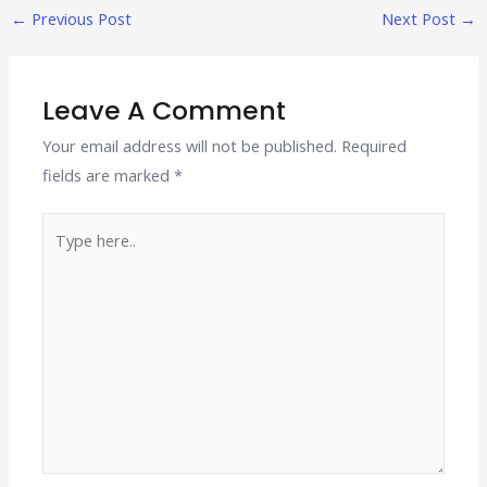
←
Previous Post
Next Post
→
Leave A Comment
Your email address will not be published.
Required
fields are marked
*
Type
here..