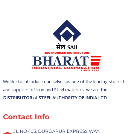
We like to introduce our-selves as one of the leading stockist
and suppliers of Iron and Steel materials, we are the
DISTRIBUTOR
of
STEEL AUTHORITY OF INDIA
LTD
Contact Info
JL NO-103, DURGAPUR EXPRESS WAY,