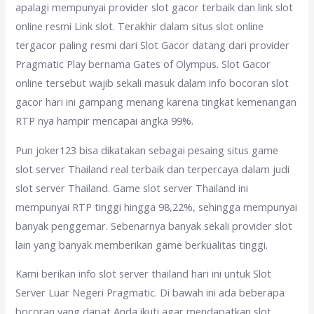
apalagi mempunyai provider slot gacor terbaik dan link slot
online resmi Link slot. Terakhir dalam situs slot online
tergacor paling resmi dari Slot Gacor datang dari provider
Pragmatic Play bernama Gates of Olympus. Slot Gacor
online tersebut wajib sekali masuk dalam info bocoran slot
gacor hari ini gampang menang karena tingkat kemenangan
RTP nya hampir mencapai angka 99%.
Pun joker123 bisa dikatakan sebagai pesaing situs game
slot server Thailand real terbaik dan terpercaya dalam judi
slot server Thailand. Game slot server Thailand ini
mempunyai RTP tinggi hingga 98,22%, sehingga mempunyai
banyak penggemar. Sebenarnya banyak sekali provider slot
lain yang banyak memberikan game berkualitas tinggi.
Kami berikan info slot server thailand hari ini untuk Slot
Server Luar Negeri Pragmatic. Di bawah ini ada beberapa
bocoran yang dapat Anda ikuti agar mendapatkan slot