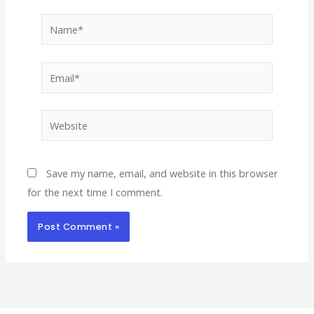
Name*
Email*
Website
Save my name, email, and website in this browser
for the next time I comment.