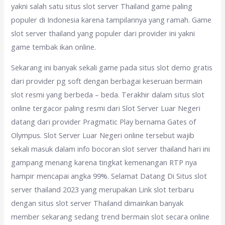
yakni salah satu situs slot server Thailand game paling
populer di Indonesia karena tampilannya yang ramah. Game
slot server thailand yang populer dari provider ini yakni
game tembak ikan online.
Sekarang ini banyak sekali game pada situs slot demo gratis
dari provider pg soft dengan berbagai keseruan bermain
slot resmi yang berbeda – beda. Terakhir dalam situs slot
online tergacor paling resmi dari Slot Server Luar Negeri
datang dari provider Pragmatic Play bernama Gates of
Olympus. Slot Server Luar Negeri online tersebut wajib
sekali masuk dalam info bocoran slot server thailand hari ini
gampang menang karena tingkat kemenangan RTP nya
hampir mencapai angka 99%. Selamat Datang Di Situs slot
server thailand 2023 yang merupakan Link slot terbaru
dengan situs slot server Thailand dimainkan banyak
member sekarang sedang trend bermain slot secara online