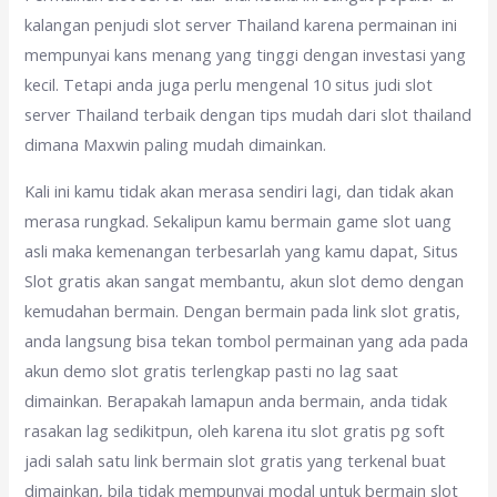
kalangan penjudi slot server Thailand karena permainan ini
mempunyai kans menang yang tinggi dengan investasi yang
kecil. Tetapi anda juga perlu mengenal 10 situs judi slot
server Thailand terbaik dengan tips mudah dari slot thailand
dimana Maxwin paling mudah dimainkan.
Kali ini kamu tidak akan merasa sendiri lagi, dan tidak akan
merasa rungkad. Sekalipun kamu bermain game slot uang
asli maka kemenangan terbesarlah yang kamu dapat, Situs
Slot gratis akan sangat membantu, akun slot demo dengan
kemudahan bermain. Dengan bermain pada link slot gratis,
anda langsung bisa tekan tombol permainan yang ada pada
akun demo slot gratis terlengkap pasti no lag saat
dimainkan. Berapakah lamapun anda bermain, anda tidak
rasakan lag sedikitpun, oleh karena itu slot gratis pg soft
jadi salah satu link bermain slot gratis yang terkenal buat
dimainkan, bila tidak mempunyai modal untuk bermain slot