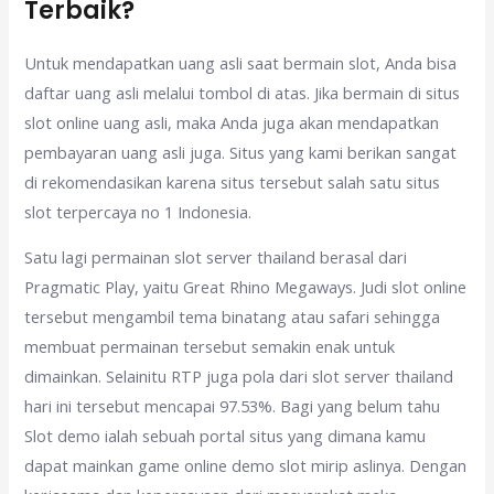
Terbaik?
Untuk mendapatkan uang asli saat bermain slot, Anda bisa
daftar uang asli melalui tombol di atas. Jika bermain di situs
slot online uang asli, maka Anda juga akan mendapatkan
pembayaran uang asli juga. Situs yang kami berikan sangat
di rekomendasikan karena situs tersebut salah satu situs
slot terpercaya no 1 Indonesia.
Satu lagi permainan slot server thailand berasal dari
Pragmatic Play, yaitu Great Rhino Megaways. Judi slot online
tersebut mengambil tema binatang atau safari sehingga
membuat permainan tersebut semakin enak untuk
dimainkan. Selainitu RTP juga pola dari slot server thailand
hari ini tersebut mencapai 97.53%. Bagi yang belum tahu
Slot demo ialah sebuah portal situs yang dimana kamu
dapat mainkan game online demo slot mirip aslinya. Dengan