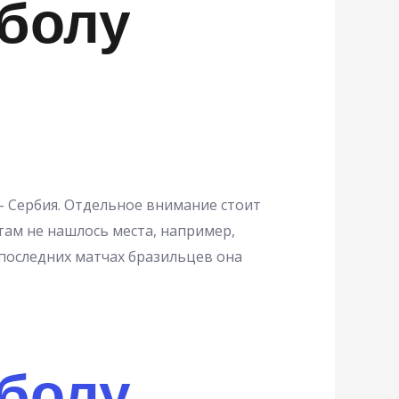
болу
 Сербия. Отдельное внимание стоит
там не нашлось места, например,
 последних матчах бразильцев она
болу