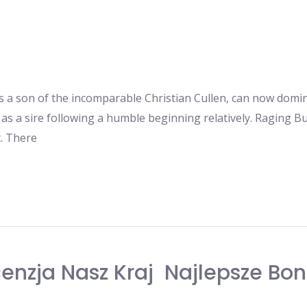
is a son of the incomparable Christian Cullen, can now domi
 as a sire following a humble beginning relatively. Raging 
. There
ja Nasz Kraj ️ Najlepsze Bon