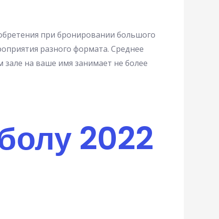
иобретения при бронировании большого
ероприятия разного формата. Среднее
м зале на ваше имя занимает не более
болу 2022