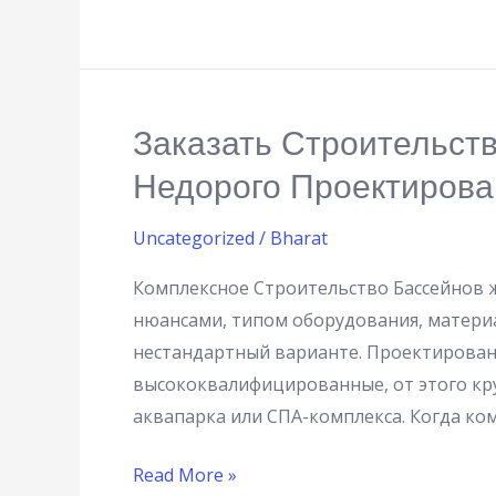
Заказать Строительст
Заказать
Строительство
Недорого Проектирова
Бассейнов
Под
Uncategorized
/
Bharat
замком
Комплексное Строительство Бассейнов ж
В
нюансами, типом оборудования, матери
Москве
нестандартный варианте. Проектирован
же
высококвалифицированные, от этого кр
Области
аквапарка или СПА-комплекса. Когда ко
Недорого
Проектирование
Read More »
Бассейнов