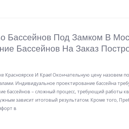
во Бассейнов Под Замком В Мо
ние Бассейнов На Заказ Постр
е Красноярске И Крае! Окончательную цену назовем пос
алами. Индивидуальное проектирование бассейна треб
ие бассейнов – сложный процесс, требующий работы 
ужным зависит итоговый результатом. Кроме того, Пр
мфорт в