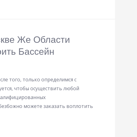
скве Же Области
оить Бассейн
ле того, только определимся с
уется, чтобы осуществить любой
квалифицированных
ебезбожно можете заказать воплотить